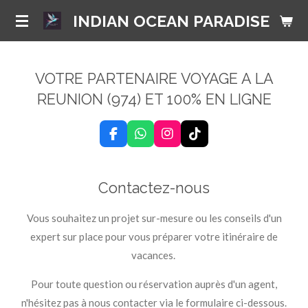
Passer
INDIAN OCEAN PARADISE
au
contenu
principal
VOTRE PARTENAIRE VOYAGE A LA
REUNION (974) ET 100% EN LIGNE
F
W
I
T
a
h
n
i
c
a
s
k
e
t
t
T
Contactez-nous
b
s
a
o
o
A
g
k
o
p
r
Vous souhaitez un projet sur-mesure ou les conseils d'un
k
p
a
expert sur place pour vous préparer votre itinéraire de
m
vacances.
Pour toute question ou réservation auprès d'un agent,
n'hésitez pas à nous contacter via le formulaire ci-dessous.